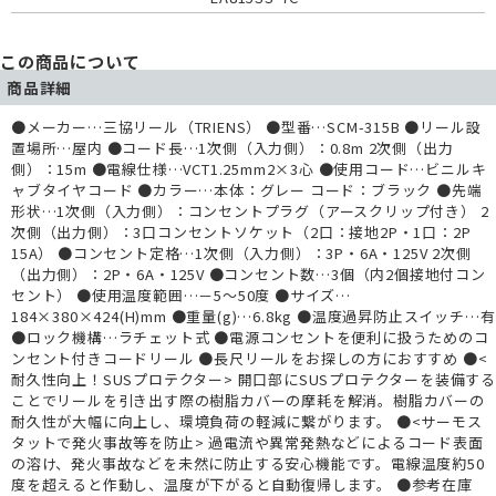
この商品について
商品詳細
●メーカー…三協リール（TRIENS） ●型番…SCM-315B ●リール設
置場所…屋内 ●コード長…1次側（入力側）：0.8m 2次側（出力
側）：15m ●電線仕様…VCT1.25mm2×3心 ●使用コード…ビニルキ
ャブタイヤコード ●カラー…本体：グレー コード：ブラック ●先端
形状…1次側（入力側）：コンセントプラグ（アースクリップ付き） 2
次側（出力側）：3口コンセントソケット（2口：接地2P・1口：2P
15A） ●コンセント定格…1次側（入力側）：3P・6A・125V 2次側
（出力側）：2P・6A・125V ●コンセント数…3個（内2個接地付コン
セント） ●使用温度範囲…－5～50度 ●サイズ…
184×380×424(H)mm ●重量(g)…6.8kg ●温度過昇防止スイッチ…有
●ロック機構…ラチェット式 ●電源コンセントを便利に扱うためのコ
ンセント付きコードリール ●長尺リールをお探しの方におすすめ ●<
耐久性向上！SUSプロテクター> 開口部にSUSプロテクターを装備する
ことでリールを引き出す際の樹脂カバーの摩耗を解消。樹脂カバーの
耐久性が大幅に向上し、環境負荷の軽減に繋がります。 ●<サーモス
タットで発火事故等を防止> 過電流や異常発熱などによるコード表面
の溶け、発火事故などを未然に防止する安心機能です。電線温度約50
度を超えると作動し、温度が下がると自動復帰します。 ●参考在庫