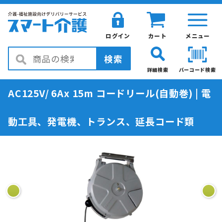
ログイン
カート
メニュー
検索
詳細検索
バーコード検索
AC125V/ 6Ax 15m コードリール(自動巻) | 電
動工具、発電機、トランス、延長コード類