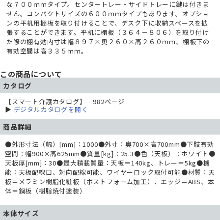
な７００ｍｍタイプ。センタートレー・サイドトレーに鍵は付きま
せん。コンパクトサイズの６００ｍｍタイプもあります。オプショ
ンの平机用棚板を取り付けることで、デスク下に収納スペースを拡
張することができます。平机に棚板（３６４－８０６）を取り付け
た際の棚有効内寸は幅８９７×奥２６０×高２６０ｍｍ、棚板下の
有効空間は高３３５ｍｍ。
この商品について
カタログ
【スマート介護カタログ】 982ページ
▶
デジタルカタログを開く
商品詳細
●外形寸法（幅）[mm]：1000●外寸：奥700×高700mm●下肢有効
空間：幅900×高625mm●質量[kg]：25.3●色（天板）：ホワイト●
天板厚[mm]：30●最大積載質量：天板＝140kg、トレー＝5kg●機
能：天板配線口、対向配線可能、ワイヤーロック取付可能●材質：天
板＝メラミン樹脂化粧板（ポストフォーム加工）、エッジ＝ABS、本
体＝鋼板（樹脂焼付塗装）
本体サイズ