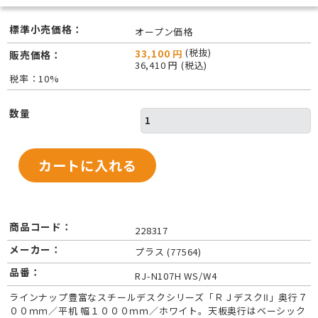
標準小売価格：
オープン価格
(税抜)
33,100 円
販売価格：
36,410 円 (税込)
税率：10%
数量
商品コード：
228317
メーカー：
プラス (77564)
品番：
RJ-N107H WS/W4
ラインナップ豊富なスチールデスクシリーズ「ＲＪデスクⅡ」奥行７
００ｍｍ／平机 幅１０００ｍｍ／ホワイト。天板奥行はベーシック