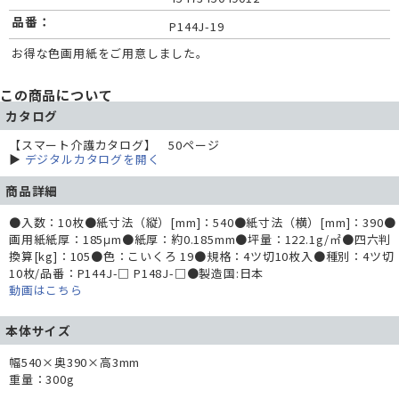
品番：
P144J-19
お得な色画用紙をご用意しました。
この商品について
カタログ
【スマート介護カタログ】 50ページ
▶
デジタルカタログを開く
商品詳細
●入数：10枚●紙寸法（縦）[mm]：540●紙寸法（横）[mm]：390●
画用紙紙厚：185μm●紙厚：約0.185mm●坪量：122.1g/㎡●四六判
換算[kg]：105●色：こいくろ 19●規格：4ツ切10枚入●種別：4ツ切
10枚/品番：P144J-□ P148J-□●製造国:日本
動画はこちら
本体サイズ
幅540×奥390×高3mm
重量：300g