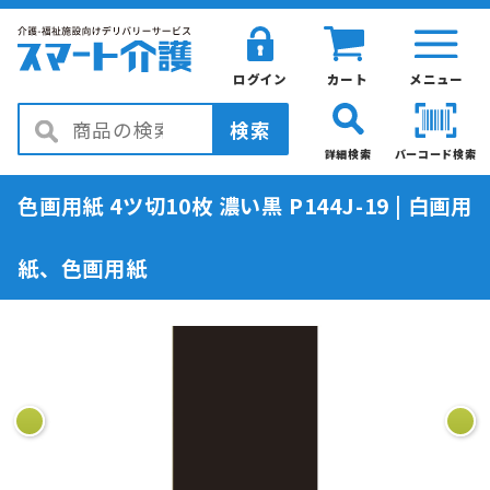
ログイン
カート
メニュー
検索
詳細検索
バーコード検索
色画用紙 4ツ切10枚 濃い黒 P144J-19 | 白画用
紙、色画用紙