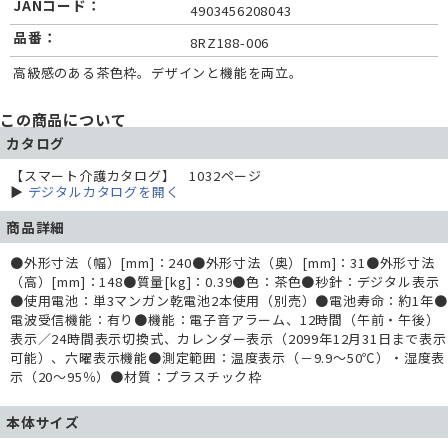
JANコード：
4903456208043
品番：
8RZ188-006
高級感のある茶色枠。デザインと機能を両立。
この商品について
カタログ
【スマート介護カタログ】 1032ページ
▶
デジタルカタログを開く
商品詳細
●外形寸法（幅）[mm]：240●外形寸法（奥）[mm]：31●外形寸法
（高）[mm]：148●質量[kg]：0.39●色：茶色●秒針：デジタル表示
●使用電池：単3マンガン乾電池2本使用（別売）●電池寿命：約1年●
電波受信機能：有り●機能：電子音アラーム、12時間（午前・午後）
表示／24時間表示切換式、カレンダー表示（2099年12月31日まで表示
可能）、六曜表示機能●測定範囲：温度表示（－9.9～50℃）・湿度表
示（20～95％）●材質：プラスチック枠
本体サイズ