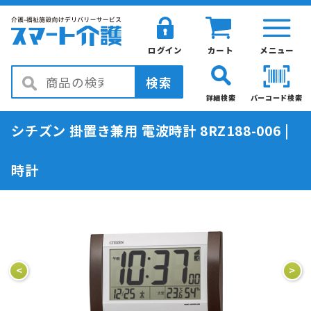
ログイン
カート
メニュー
検索
詳細検索
バーコード検索
シチズン 掛置き兼用 電波時計 8RZ188-006 |
時計
<
>