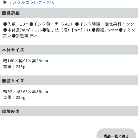
▶
デジタルカタログを開く
商品詳細
●入数：10本●インク色：黒（-AD）●インク種類：油性染料インク
●本体長[mm]：135●軸寸法（径）[mm]：16●線幅1.5ｍｍ●まとめ
買い●製造国:日本
本体サイズ
幅160×奥91×高39mm
重量：235g
個装サイズ
幅92×奥165×高39mm
重量：235g
環境配慮
商品一覧に戻る