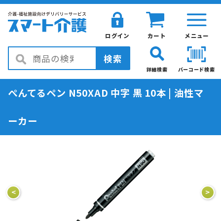
ログイン
カート
メニュー
検索
詳細検索
バーコード検索
ぺんてるペン N50XAD 中字 黒 10本 | 油性マ
ーカー
<
>