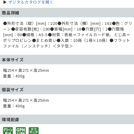
▶
デジタルカタログを開く
商品詳細
●外形寸法（縦）[mm]：220●外形寸法（横）[mm]：163●色：グリ
ーン●収容枚数[枚]：180●背幅[mm]：18●穴数[穴]：2●穴間隔
[mm]：80●規格：A5-S●材質：表紙＝ファイルカード紙、とじ具＝
ポリプロピレン●まとめ買い●入数：10冊（1冊×10冊）●フラット
ファイル（ノンステッチ）＜タテ型＞
本体サイズ
幅254×奥271×高25mm
重量：400g
個装サイズ
幅254×奥271×高25mm
重量：400g
環境配慮