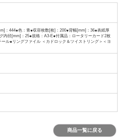
]：444●色：青●収容枚数[枚]：200●背幅[mm]：36●表紙厚
●リング内径[mm]：25●規格：A3-E●付属品：ロータリーカード2枚
チール●リングファイル ＜カドロック＆ツイストリング＞＜ヨ
商品一覧に戻る