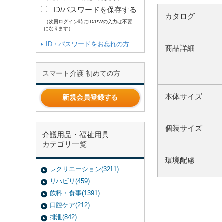
ID/パスワードを保存する
カタログ
（次回ログイン時にID/PWの入力は不要
になります）
ID・パスワードをお忘れの方
商品詳細
スマート介護 初めての方
本体サイズ
新規会員登録する
個装サイズ
介護用品・福祉用具
カテゴリ一覧
環境配慮
レクリエーション(3211)
リハビリ(459)
飲料・食事(1391)
口腔ケア(212)
排泄(842)