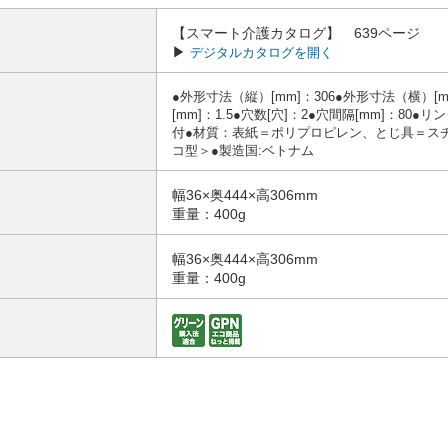
【スマート介護カタログ】 639ページ
▶
デジタルカタログを開く
●外形寸法（縦）[mm]：306●外形寸法（横）[mm
[mm]：1.5●穴数[穴]：2●穴間隔[mm]：80
付●材質：表紙＝ポリプロピレン、とじ具＝ス
コ型＞●製造国:ベトナム
幅36×奥444×高306mm
重量：400g
幅36×奥444×高306mm
重量：400g