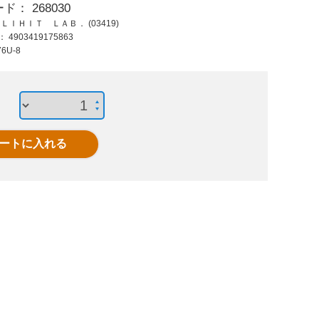
ード：
268030
2,060 円 (税抜)
945 円 (税抜)
1,04
：
ＬＩＨＩＴ ＬＡＢ． (03419)
2,266 円 (税込)
1,039 円 (税込)
1,14
ド：
4903419175863
ラミネートフィルム
△ふせん 75×25mm
アルカ
76U-8
100μ A4 100枚
混色 P312J-M-20
4×40本
K003J