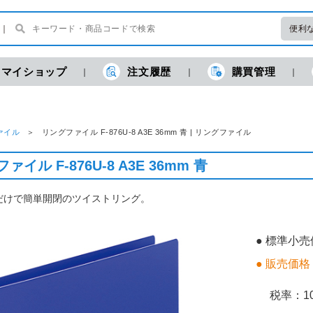
便利
マイショップ
注文履歴
購買管理
ァイル
リングファイル F-876U-8 A3E 36mm 青 | リングファイル
ァイル F-876U-8 A3E 36mm 青
だけで簡単開閉のツイストリング。
● 標準小
● 販売価格
税率：
1