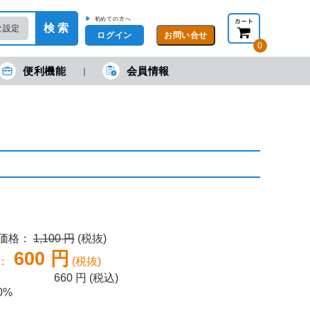
▶
初めての方へ
検 索
な設定
ログイン
0
便利機能
会員情報
現在の金額合計：
円
円
(税抜)
(税込)
カートを見る・注文する
売価格：
1,100 円
(税抜)
600 円
：
(税抜)
660
円 (税込)
0%