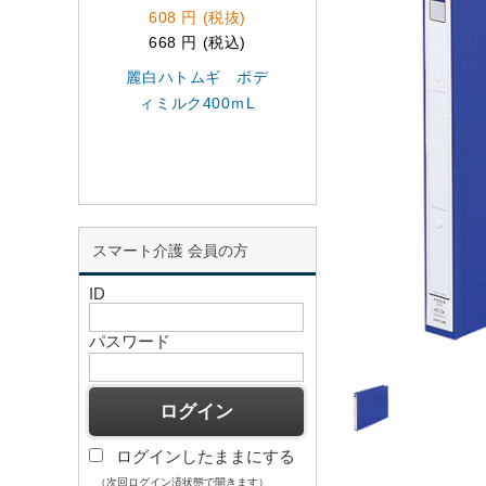
608 円 (税抜)
508 円 (税抜)
668 円 (税込)
558 円 (税込)
麗白ハトムギ ボデ
プロスタイルヘア
ィミルク400ｍL
ォーター詰替 さ
さら
スマート介護 会員の方
ID
パスワード
ログインしたままにする
（次回ログイン済状態で開きます）