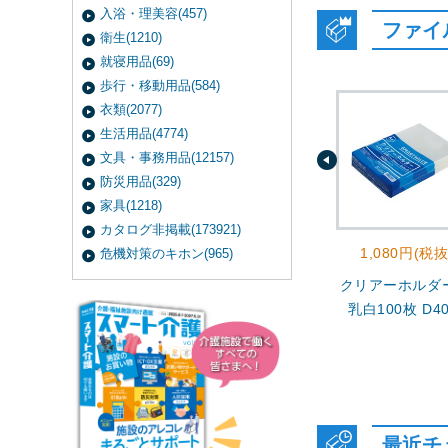
入浴・理美容(457)
ファイ
衛生(1210)
就寝用品(69)
歩行・移動用品(584)
衣類(2077)
生活用品(4774)
文具・事務用品(12157)
防災用品(329)
家具(1218)
カタログ非掲載(173921)
1,080円(税抜
危機対策のキホン(965)
クリアーホルダー
乳白100枚 D40
最近チ