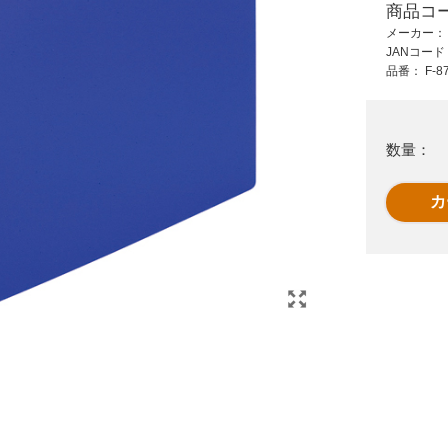
商品コ
1,970 円 (税抜)
421 円 (税抜)
メーカー
2,167 円 (税込)
463 円 (税込)
JANコー
ウ
ＭＡＧ 掛時計 プラス
パイプ式ファイル片
品番：
F-8
ら
チッタ W-701WH-Z
開き青1冊 D625J
数量：