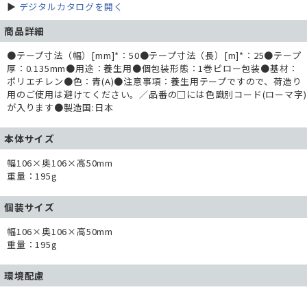
▶
デジタルカタログを開く
商品詳細
●テープ寸法（幅）[mm]*：50●テープ寸法（長）[m]*：25●テープ
厚：0.135mm●用途：養生用●個包装形態：1巻ピロー包装●基材：
ポリエチレン●色：青(A)●注意事項：養生用テープですので、荷造り
用のご使用は避けてください。／品番の□には色識別コード(ローマ字)
が入ります●製造国:日本
本体サイズ
幅106×奥106×高50mm
重量：195g
個装サイズ
幅106×奥106×高50mm
重量：195g
環境配慮