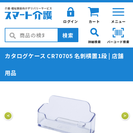
ログイン
カート
メニュー
検索
詳細検索
バーコード検索
カタログケース CR70705 名刺横置1段 | 店舗
用品
<
>