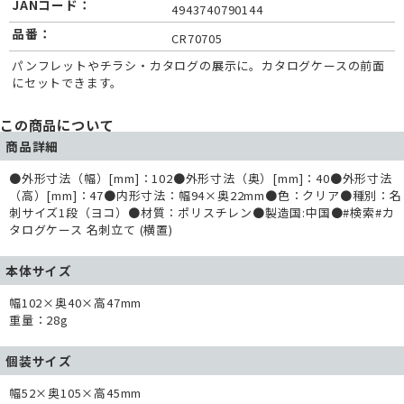
JANコード：
4943740790144
品番：
CR70705
パンフレットやチラシ・カタログの展示に。カタログケースの前面
にセットできます。
この商品について
商品詳細
●外形寸法（幅）[mm]：102●外形寸法（奥）[mm]：40●外形寸法
（高）[mm]：47●内形寸法：幅94×奥22mm●色：クリア●種別：名
刺サイズ1段（ヨコ）●材質：ポリスチレン●製造国:中国●#検索#カ
タログケース 名刺立て (横置)
本体サイズ
幅102×奥40×高47mm
重量：28g
個装サイズ
幅52×奥105×高45mm