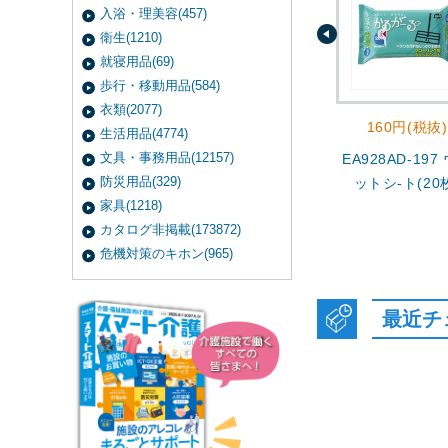
入浴・理美容(457)
衛生(1210)
就寝用品(69)
歩行・移動用品(584)
衣類(2077)
160円(税抜)
生活用品(4774)
文具・事務用品(12157)
EA928AD-197
防災用品(329)
ットシ-ト(20
家具(1218)
カタログ非掲載(173872)
危機対策のキホン(965)
最近チ