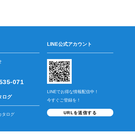
LINE公式アカウント
せ
35-071
LINEでお得な情報配信中！
タログ
今すぐご登録を！
URLを送信する
カタログ