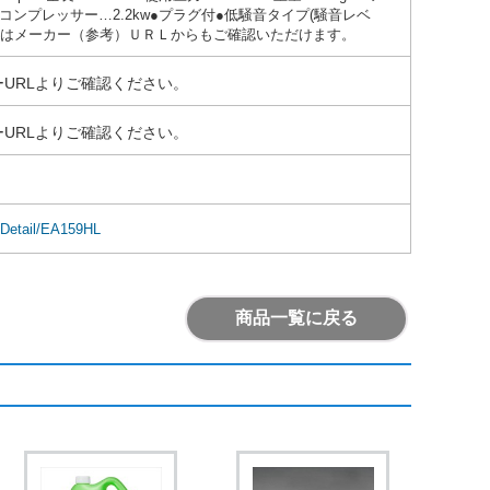
''●使用コンプレッサー…2.2kw●プラグ付●低騒音タイプ(騒音レベ
情報はメーカー（参考）ＵＲＬからもご確認いただけます。
URLよりご確認ください。
URLよりご確認ください。
mDetail/EA159HL
商品一覧に戻る