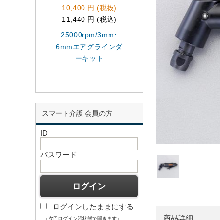
10,400 円 (税抜)
8,150 円 (税抜)
11,440 円 (税込)
8,965 円 (税込)
25000rpm/3mm･
25000rpm/6.0mm
6mmエアグラインダ
アーダイグライン
ーキット
ー
スマート介護 会員の方
ID
パスワード
ログインしたままにする
商品詳細
（次回ログイン済状態で開きます）