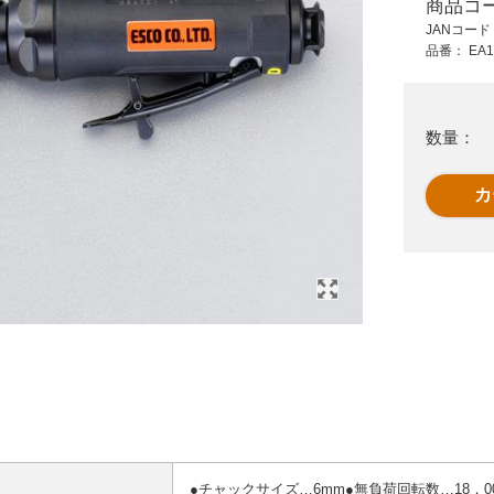
商品コ
11,800 円 (税抜)
12,400 円 (税抜)
JANコー
12,980 円 (税込)
13,640 円 (税込)
品番：
EA1
エ
EA159HK
EA159HC
ダ
18000rpm/6.0mm エ
22000rp/6.0エアーダ
アーグラインダ
イグラインダ-
数量：
●チャックサイズ…6mm●無負荷回転数…18，000