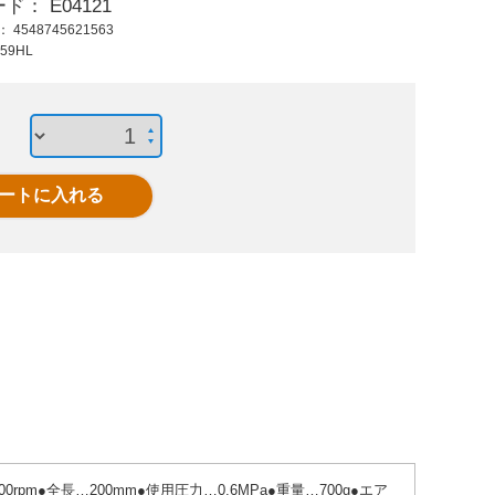
ード：
E04121
10,100 円 (税抜)
5,240 円 (税抜)
16,9
ド：
4548745621563
11,110 円 (税込)
5,764 円 (税込)
18,5
59HL
22000rpm/3mm･
25000rpm/6.0mm エ
E
6mmエア-ダイグライ
アーダイグラインダ
25000
ンダkit
ー
ダイ
rpm●全長…200mm●使用圧力…0.6MPa●重量…700g●エア