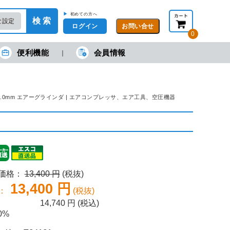
▶
初めての方へ
検 索
な設定
ログイン
0
便利機能
会員情報
現在の金額合計：
円
円
(税抜)
(税込)
カートを見る・注文する
rpm/6.0mm エアーグラインダ | エアコンプレッサ、エア工具、空圧機器
売価格：
13,400 円
(税抜)
13,400 円
：
(税抜)
14,740
円 (税込)
0%