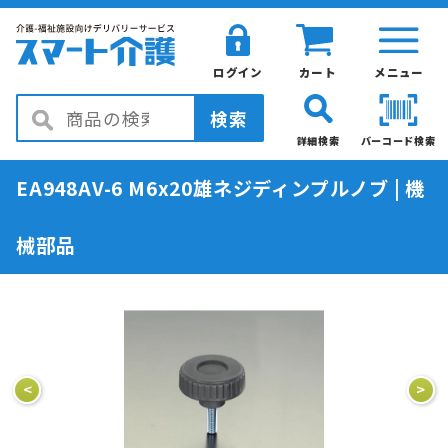
ログイン
カート
メニュー
検索
詳細検索
バーコード検索
EA948AV-6 M6x20雄ネジディンプルノブ | 機
械部品
<
>