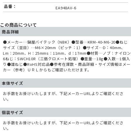
品番：
EA948AV-6
この商品について
商品詳細
●メーカー…鍋屋バイテック（NBK）●型番…KRM-40-M6-20●ねじ
サイズ（並目）…M6×20mm（ピッチ：1）●サイズ…D：40mm、
Lm：20mm、H：25mms：11mm、d：17mm●材質…ノブ：ナイロン
6ねじ：SWCH10R（三価クロメート処理）●重量…18g●入数…1個入
り●雄ねじ●RoHS対応品●参考在庫数・商品詳細・サイズ情報はメー
カー（参考）ＵＲＬからもご確認いただけます。
本体サイズ
お手数をお掛けいたしますが、下記メーカーURLよりご確認くださ
い。
個装サイズ
お手数をお掛けいたしますが、下記メーカーURLよりご確認くださ
い。