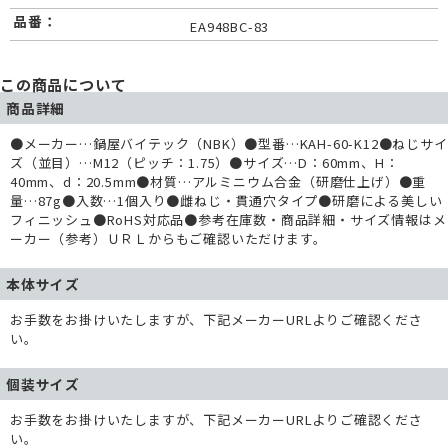
品番：
EA948BC-83
この商品について
商品詳細
●メーカー…鍋屋バイテック（NBK）●型番…KAH-60-K12●ねじサイ
ズ（並目）…M12（ピッチ：1.75）●サイズ…D：60mm、H：
40mm、d：20.5mm●材質…アルミニウム合金（研磨仕上げ）●重
量…87g●入数…1個入り●雌ねじ・貫通穴タイプ●研磨による美しい
フィニッシュ●RoHS対応品●参考在庫数・商品詳細・サイズ情報はメ
ーカー（参考）ＵＲＬからもご確認いただけます。
本体サイズ
お手数をお掛けいたしますが、下記メーカーURLよりご確認くださ
い。
個装サイズ
お手数をお掛けいたしますが、下記メーカーURLよりご確認くださ
い。