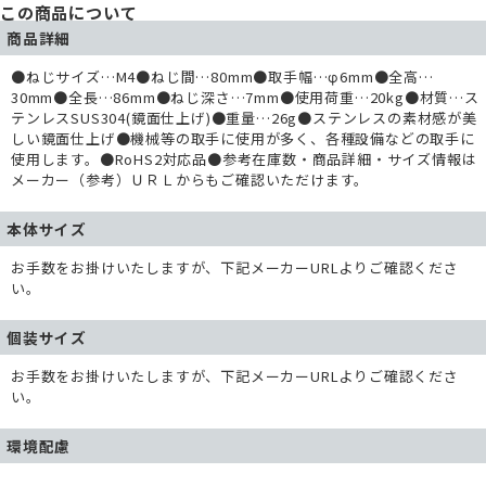
この商品について
商品詳細
●ねじサイズ…M4●ねじ間…80mm●取手幅…φ6mm●全高…
30mm●全長…86mm●ねじ深さ…7mm●使用荷重…20kg●材質…ス
テンレスSUS304(鏡面仕上げ)●重量…26g●ステンレスの素材感が美
しい鏡面仕上げ●機械等の取手に使用が多く、各種設備などの取手に
使用します。●RoHS2対応品●参考在庫数・商品詳細・サイズ情報は
メーカー（参考）ＵＲＬからもご確認いただけます。
本体サイズ
お手数をお掛けいたしますが、下記メーカーURLよりご確認くださ
い。
個装サイズ
お手数をお掛けいたしますが、下記メーカーURLよりご確認くださ
い。
環境配慮