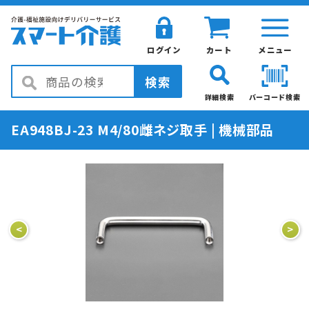
ログイン
カート
メニュー
検索
詳細検索
バーコード検索
EA948BJ-23 M4/80雌ネジ取手 | 機械部品
<
>