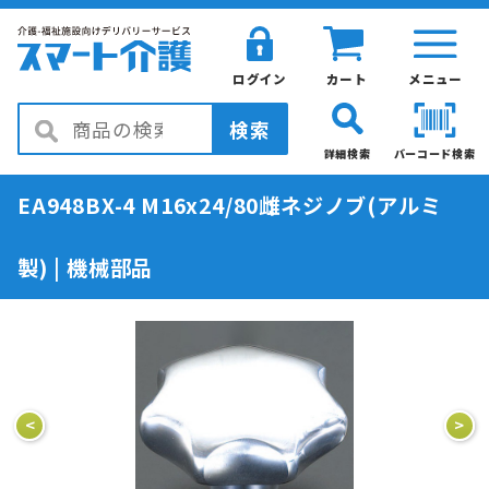
ログイン
カート
メニュー
検索
詳細検索
バーコード検索
EA948BX-4 M16x24/80雌ネジノブ(アルミ
製) | 機械部品
<
>