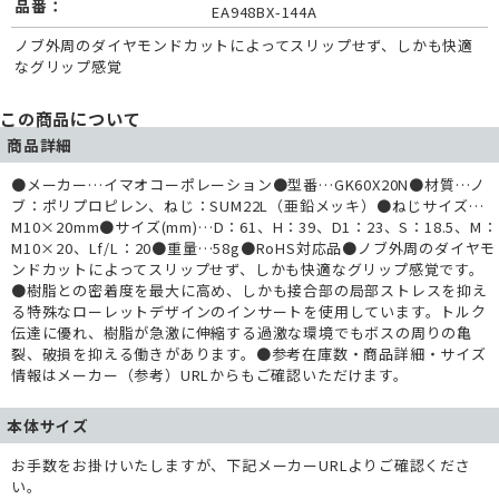
品番：
EA948BX-144A
ノブ外周のダイヤモンドカットによってスリップせず、しかも快適
なグリップ感覚
この商品について
商品詳細
●メーカー…イマオコーポレーション●型番…GK60X20N●材質…ノ
ブ：ポリプロピレン、ねじ：SUM22L（亜鉛メッキ）●ねじサイズ…
M10×20mm●サイズ(mm)…D：61、H：39、D1：23、S：18.5、M：
M10×20、Lf/L：20●重量…58g●RoHS対応品●ノブ外周のダイヤモ
ンドカットによってスリップせず、しかも快適なグリップ感覚です。
●樹脂との密着度を最大に高め、しかも接合部の局部ストレスを抑え
る特殊なローレットデザインのインサートを使用しています。トルク
伝達に優れ、樹脂が急激に伸縮する過激な環境でもボスの周りの亀
裂、破損を抑える働きがあります。●参考在庫数・商品詳細・サイズ
情報はメーカー（参考）URLからもご確認いただけます。
本体サイズ
お手数をお掛けいたしますが、下記メーカーURLよりご確認くださ
い。