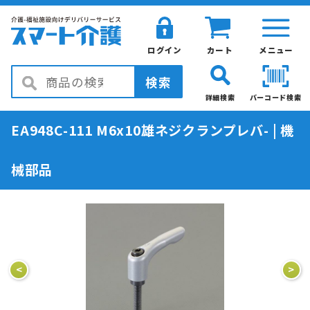
ログイン
カート
メニュー
検索
詳細検索
バーコード検索
EA948C-111 M6x10雄ネジクランプレバ- | 機
械部品
<
>