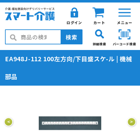
ログイン
カート
メニュー
検索
詳細検索
バーコード検索
EA948J-112 100左方向/下目盛スケ-ル | 機械
部品
<
>