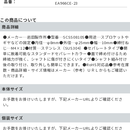
品番：
EA966CE-23
この商品について
商品詳細
●メーカー…岩田製作所●型番…SCSS0810S●用途…スプロケットや
ギヤなどの固定●内径…φ8mm●外径…φ25mm●幅…10mm●締付ね
じ…M4×12●材質…ステンレス（SUS304）●セパレートタイプ●簡
単に脱着可能なスタンダードセパレートカラー●面で締め付けるため
締結力が強く、シャフトに傷が付きにくいタイプ●シャフト組み付け
後の取り付け、取り外しも簡単にできます。●RoHS対応品●参考在庫
数・商品詳細・サイズ情報はメーカー（参考）ＵＲＬからもご確認い
ただけます。
本体サイズ
お手数をお掛けいたしますが、下記メーカーURLよりご確認くださ
い。
個装サイズ
お手数をお掛けいたしますが、下記メーカーURLよりご確認くださ