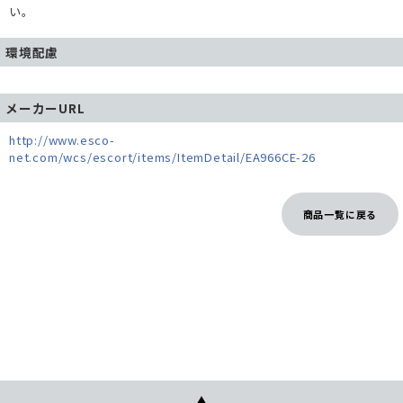
い。
環境配慮
メーカーURL
http://www.esco-
net.com/wcs/escort/items/ItemDetail/EA966CE-26
商品一覧に戻る