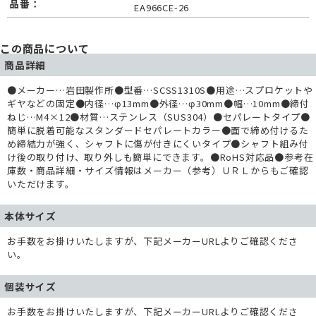
品番：
EA966CE-26
この商品について
商品詳細
●メーカー…岩田製作所●型番…SCSS1310S●用途…スプロケットや
ギヤなどの固定●内径…φ13mm●外径…φ30mm●幅…10mm●締付
ねじ…M4×12●材質…ステンレス（SUS304）●セパレートタイプ●
簡単に脱着可能なスタンダードセパレートカラー●面で締め付けるた
め締結力が強く、シャフトに傷が付きにくいタイプ●シャフト組み付
け後の取り付け、取り外しも簡単にできます。●RoHS対応品●参考在
庫数・商品詳細・サイズ情報はメーカー（参考）ＵＲＬからもご確認
いただけます。
本体サイズ
お手数をお掛けいたしますが、下記メーカーURLよりご確認くださ
い。
個装サイズ
お手数をお掛けいたしますが、下記メーカーURLよりご確認くださ