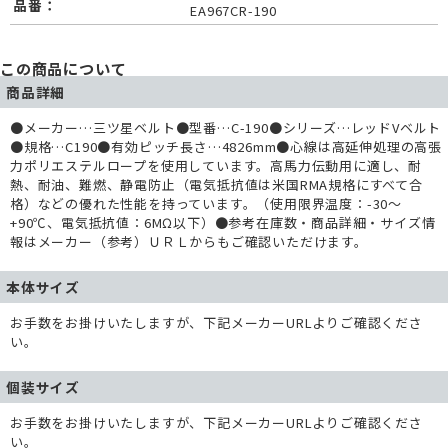
品番：
EA967CR-190
この商品について
商品詳細
●メーカー…三ツ星ベルト●型番…C-190●シリーズ…レッドVベルト
●規格…C190●有効ピッチ長さ…4826mm●心線は高延伸処理の高張
力ポリエステルロープを使用しています。高馬力伝動用に適し、耐
熱、耐油、難燃、静電防止（電気抵抗値は米国RMA規格にすべて合
格）などの優れた性能を持っています。（使用限界温度：-30～
+90℃、電気抵抗値：6MΩ以下）●参考在庫数・商品詳細・サイズ情
報はメーカー（参考）ＵＲＬからもご確認いただけます。
本体サイズ
お手数をお掛けいたしますが、下記メーカーURLよりご確認くださ
い。
個装サイズ
お手数をお掛けいたしますが、下記メーカーURLよりご確認くださ
い。