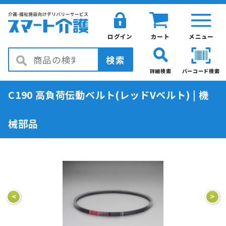
ログイン
カート
メニュー
検索
詳細検索
バーコード検索
C190 高負荷伝動ベルト(レッドVベルト) | 機
械部品
<
>