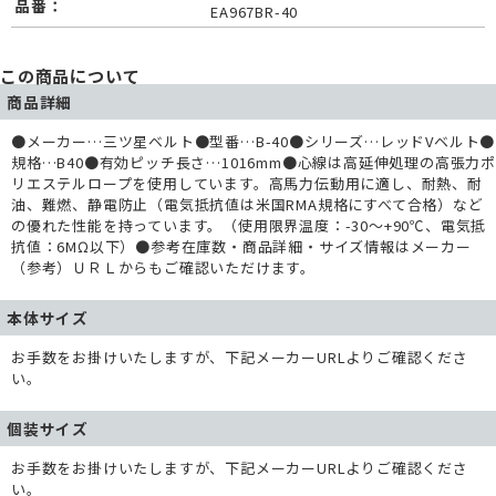
品番：
EA967BR-40
この商品について
商品詳細
●メーカー…三ツ星ベルト●型番…B-40●シリーズ…レッドVベルト●
規格…B40●有効ピッチ長さ…1016mm●心線は高延伸処理の高張力ポ
リエステルロープを使用しています。高馬力伝動用に適し、耐熱、耐
油、難燃、静電防止（電気抵抗値は米国RMA規格にすべて合格）など
の優れた性能を持っています。（使用限界温度：-30～+90℃、電気抵
抗値：6MΩ以下）●参考在庫数・商品詳細・サイズ情報はメーカー
（参考）ＵＲＬからもご確認いただけます。
本体サイズ
お手数をお掛けいたしますが、下記メーカーURLよりご確認くださ
い。
個装サイズ
お手数をお掛けいたしますが、下記メーカーURLよりご確認くださ
い。