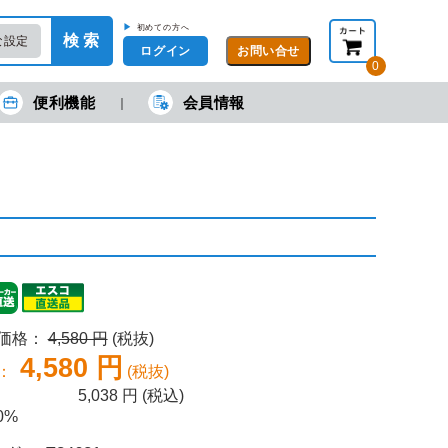
▶
初めての方へ
検 索
な設定
ログイン
0
便利機能
会員情報
現在の金額合計：
円
円
(税抜)
(税込)
カートを見る・注文する
売価格：
4,580 円
(税抜)
4,580 円
：
(税抜)
5,038
円 (税込)
0%