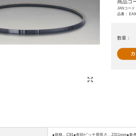
商品コ
3,810 円 (税抜)
5,120 円 (税抜)
JANコー
4,191 円 (税込)
5,632 円 (税込)
品番：
EA9
タ
EA967AN-56 AN56
EA967BN-40 BN40
省エネタイプVベルト
省エネタイプVベルト
数量：
●規格…C91●有効ピッチ周長さ…2311mm