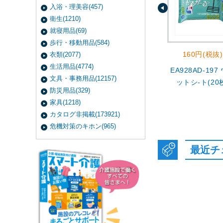
入浴・理美容(457)
衛生(1210)
就寝用品(69)
歩行・移動用品(584)
160円(税抜)
衣類(2077)
生活用品(4774)
EA928AD-197
文具・事務用品(12157)
ットシ-ト(20
防災用品(329)
家具(1218)
カタログ非掲載(173921)
危機対策のキホン(965)
最近チ