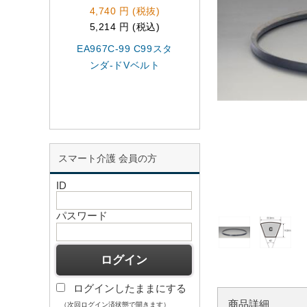
4,740 円 (税抜)
2,630 円 (税抜)
5,214 円 (税込)
2,893 円 (税込)
EA967C-99 C99スタ
EA967B-94 B94ス
ンダ-ドVベルト
ンダ-ドVベルト
スマート介護 会員の方
ID
パスワード
ログインしたままにする
商品詳細
（次回ログイン済状態で開きます）