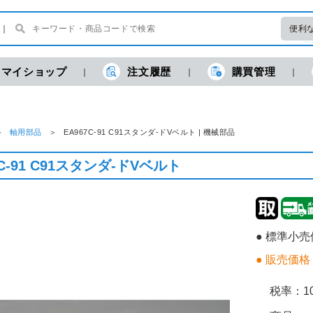
便利
マイショップ
注文履歴
購買管理
軸用部品
EA967C-91 C91スタンダ-ドVベルト | 機械部品
7C-91 C91スタンダ-ドVベルト
● 標準小
● 販売価格
税率：
1