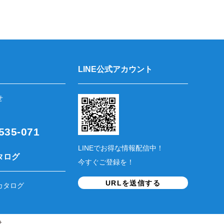
LINE公式アカウント
せ
35-071
LINEでお得な情報配信中！
タログ
今すぐご登録を！
URLを送信する
カタログ
せ