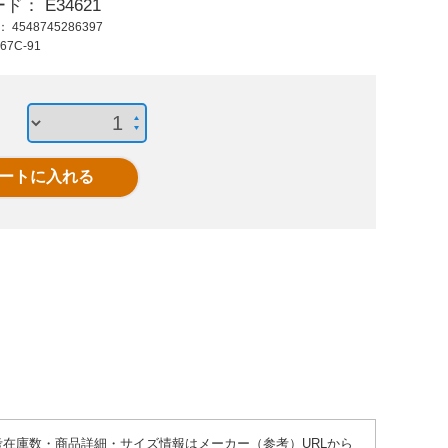
ード：
E34621
6,730 円 (税抜)
945 円 (税抜)
1,96
ド：
4548745286397
7,403 円 (税込)
1,039 円 (税込)
2,15
67C-91
EA966CH-16 16ユニ
EA949DS-4 M4x6止
φ2mm
バ-サルジョイント
ネジ真鍮パッド/SUS
●参考在庫数・商品詳細・サイズ情報はメーカー（参考）URLから