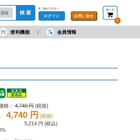
▶
初めての方へ
検 索
な設定
ログイン
0
便利機能
会員情報
現在の金額合計：
円
円
(税抜)
(税込)
カートを見る・注文する
売価格：
4,740 円
(税抜)
4,740 円
：
(税抜)
5,214
円 (税込)
0%