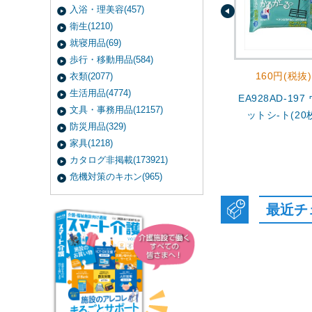
入浴・理美容(457)
衛生(1210)
就寝用品(69)
歩行・移動用品(584)
160円(税抜)
衣類(2077)
生活用品(4774)
EA928AD-197
文具・事務用品(12157)
ットシ-ト(20
防災用品(329)
家具(1218)
カタログ非掲載(173921)
危機対策のキホン(965)
最近チ