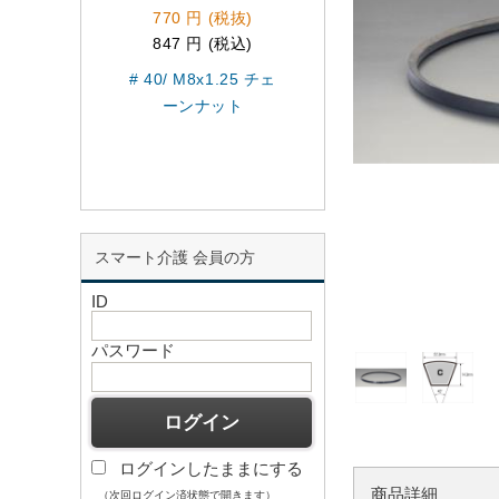
770 円 (税抜)
7,550 円 (税抜)
847 円 (税込)
8,305 円 (税込)
# 40/ M8x1.25 チェ
EA967B-190 B19
ーンナット
タンダ-ドVベルト
スマート介護 会員の方
ID
パスワード
ログインしたままにする
商品詳細
（次回ログイン済状態で開きます）