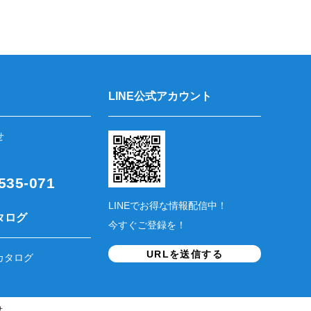
LINE公式アカウント
せ
35-071
LINEでお得な情報配信中！
タログ
今すぐご登録を！
URLを送信する
カタログ
せ