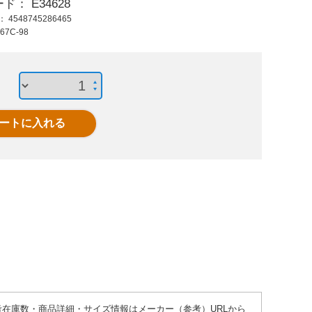
ード：
E34628
4,100 円 (税抜)
2,260 円 (税抜)
9,46
ド：
4548745286465
4,510 円 (税込)
2,486 円 (税込)
10,4
67C-98
φ15mmx1m丸ベルト
M 31 高負荷伝動ベル
EA501
ト(レッドVベルト)
ーン
●参考在庫数・商品詳細・サイズ情報はメーカー（参考）URLから