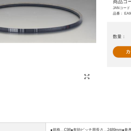
商品コ
15,100 円 (税抜)
9,150 円 (税抜)
JANコー
16,610 円 (税込)
10,065 円 (税込)
品番：
EA9
0ス
C180 高負荷伝動ベ
EA967CN-88 CN88
ルト(レッドVベルト)
省エネタイプVベルト
数量：
●規格…C98●有効ピッチ周長さ…2489mm