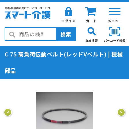
ログイン
カート
メニュー
検索
詳細検索
バーコード検索
C 75 高負荷伝動ベルト(レッドVベルト) | 機械
部品
<
>