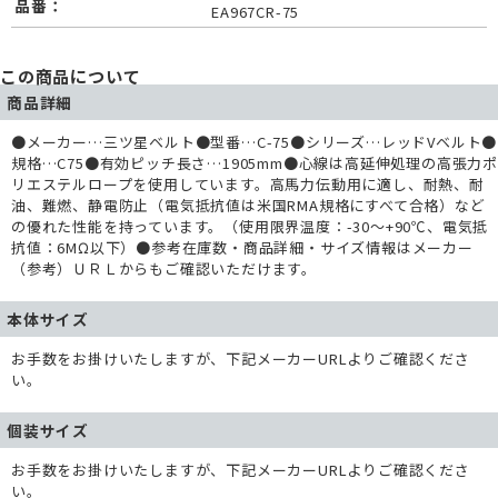
品番：
EA967CR-75
この商品について
商品詳細
●メーカー…三ツ星ベルト●型番…C-75●シリーズ…レッドVベルト●
規格…C75●有効ピッチ長さ…1905mm●心線は高延伸処理の高張力ポ
リエステルロープを使用しています。高馬力伝動用に適し、耐熱、耐
油、難燃、静電防止（電気抵抗値は米国RMA規格にすべて合格）など
の優れた性能を持っています。（使用限界温度：-30～+90℃、電気抵
抗値：6MΩ以下）●参考在庫数・商品詳細・サイズ情報はメーカー
（参考）ＵＲＬからもご確認いただけます。
本体サイズ
お手数をお掛けいたしますが、下記メーカーURLよりご確認くださ
い。
個装サイズ
お手数をお掛けいたしますが、下記メーカーURLよりご確認くださ
い。