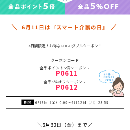
6月11日は『スマート介護の日』
4日間限定！お得なGOGOダブルクーポン！
クーポンコード
全品ポイント5倍クーポン：
P0611
全品5％オフクーポン：
P0612
期間
月
日（金）
～
月
日（月）
6
9
0:00
6
12
23:59
＼6月30日（金）まで／