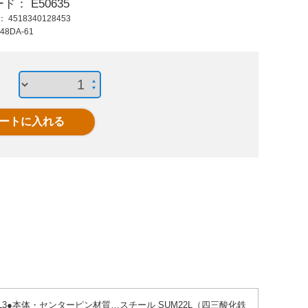
ード：
E50635
640 円 (税抜)
975 円 (税抜)
3,05
ド：
4518340128453
704 円 (税込)
1,072 円 (税込)
3,35
48DA-61
M6中荷重スプリング
EA948DA-206 M12
EA9
プランジャー
用ＳＰプランジャ-用
M20x
レンチ
プ
3●本体・センターピン材質…スチール SUM22L（四三酸化鉄