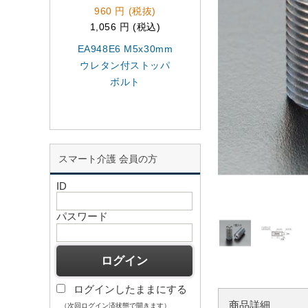
960 円 (税抜)
1,580 円 (税抜)
1,056 円 (税込)
1,738 円 (税込)
EA948E6 M5x30mm
EA948DD-81 M8x
ウレタン付ストッパ
ダブルナットプラ
ボルト
ジャ-
スマート介護 会員の方
ID
パスワード
ログインしたままにする
商品詳細
（次回ログイン済状態で開きます）