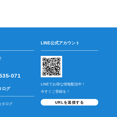
LINE公式アカウント
せ
35-071
LINEでお得な情報配信中！
タログ
今すぐご登録を！
URLを送信する
カタログ