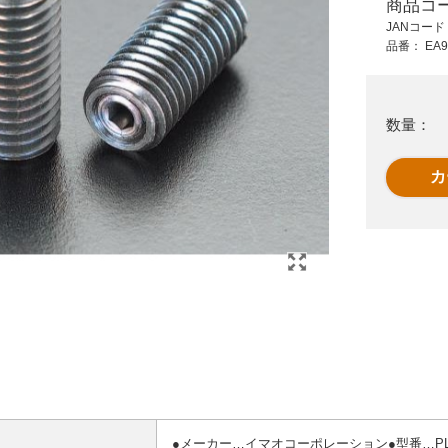
商品コ
170 円 (税抜)
300 円 (税抜)
JANコー
187 円 (税込)
330 円 (税込)
品番：
EA9
4
9x 8mm ボールプラ
EA948DA-43 M6軽
ン
ンジャー(樹脂ケー
荷重ショ-トプランジ
ス)
ャ-
数量：
●メーカー…イマオコーポレーション●型番…PL