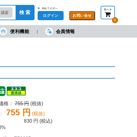
▶
初めての方へ
検 索
な設定
ログイン
0
便利機能
会員情報
現在の金額合計：
円
円
(税抜)
(税込)
カートを見る・注文する
売価格：
755 円
(税抜)
755 円
：
(税抜)
830
円 (税込)
0%