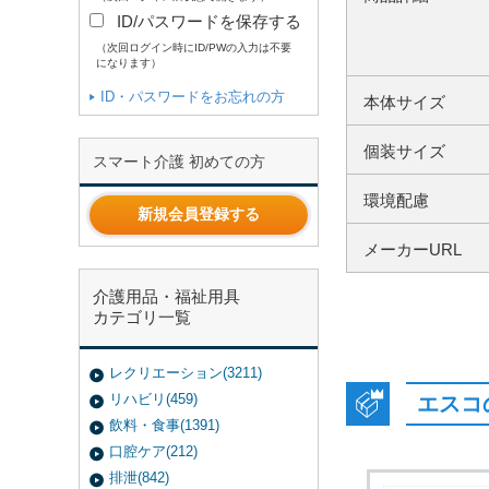
ID/パスワードを保存する
（次回ログイン時にID/PWの入力は不要
になります）
ID・パスワードをお忘れの方
本体サイズ
個装サイズ
スマート介護 初めての方
環境配慮
新規会員登録する
メーカーURL
介護用品・福祉用具
カテゴリ一覧
レクリエーション(3211)
リハビリ(459)
エスコ
飲料・食事(1391)
口腔ケア(212)
排泄(842)