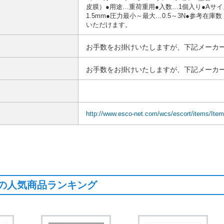
皮膜）●用途…重荷重用●入数…1個入り●Aサイズ
1.5mm●圧力最小～最大…0.5～3N●参考
いただけます。
お手数をお掛けいたしますが、下記メーカー
お手数をお掛けいたしますが、下記メーカー
http://www.esco-net.com/wcs/escort/items/Ite
の人気商品ランキング