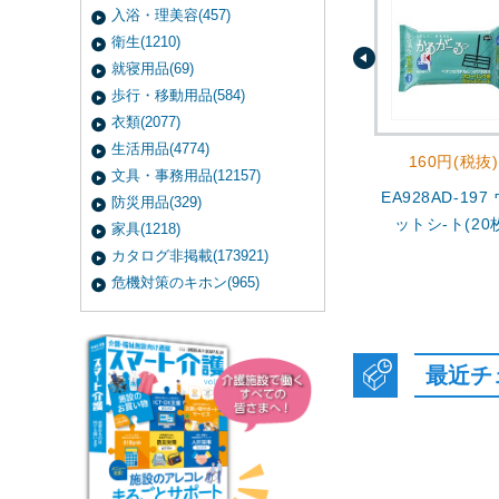
入浴・理美容(457)
衛生(1210)
就寝用品(69)
歩行・移動用品(584)
衣類(2077)
生活用品(4774)
160円(税抜)
文具・事務用品(12157)
EA928AD-197
防災用品(329)
ットシ-ト(20
家具(1218)
カタログ非掲載(173921)
危機対策のキホン(965)
最近チ