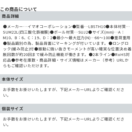
この商品について
商品詳細
●メーカー…イマオコーポレーション●型番…LBSTH10●本体材質…
SUM22L(四三酸化鉄被膜)●ボール材質…SUJ2●サイズ(mm)…A：
M10、B：6、C：19、D：2●最小～最大圧力(N)…66～100●重荷重用
●製品識別の為、製品背面にマーキングが付いています。●ロングロ
ック(緩み防止)付●振動に強い抜きモーメントが高い確実な位置決め着
脱回数が約20回まで緩み防止機能が働きます。●2本ライン●RoHS対
応品●参考在庫数・商品詳細・サイズ情報はメーカー（参考）URLか
らもご確認いただけます。
本体サイズ
お手数をお掛けいたしますが、下記メーカーURLよりご確認くださ
い。
個装サイズ
お手数をお掛けいたしますが、下記メーカーURLよりご確認くださ
い。