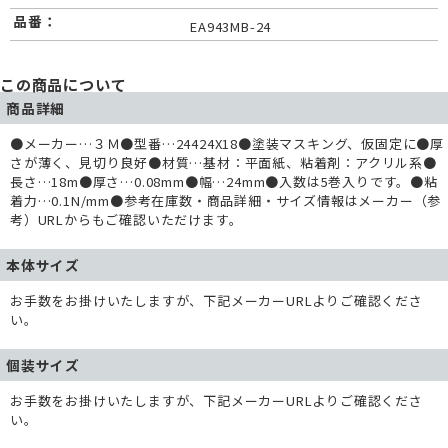
品番：
EA943MB-24
この商品について
商品詳細
●メーカー…３Ｍ●型番…24424X18●塗装マスキング、仮固定に●厚
さが薄く、見切り良好●材質…基材：平面紙、粘着剤：アクリル系●
長さ…18m●厚さ…0.08mm●幅…24mm●入数は5巻入りです。●粘
着力…0.1N/mm●参考在庫数・商品詳細・サイズ情報はメーカー（参
考）URLからもご確認いただけます。
本体サイズ
お手数をお掛けいたしますが、下記メーカーURLよりご確認くださ
い。
個装サイズ
お手数をお掛けいたしますが、下記メーカーURLよりご確認くださ
い。