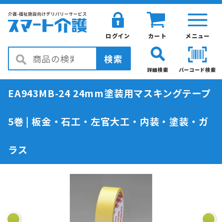
ログイン
カート
メニュー
検索
詳細検索
バーコード検索
EA943MB-24 24mm塗装用マスキングテープ
5巻 | 板金・石工・左官大工・内装・塗装・ガ
ラス