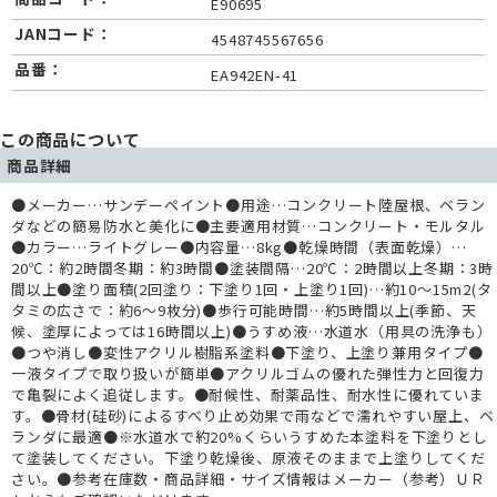
E90695
JANコード：
4548745567656
品番：
EA942EN-41
この商品について
商品詳細
●メーカー…サンデーペイント●用途…コンクリート陸屋根、ベラン
ダなどの簡易防水と美化に●主要適用材質…コンクリート・モルタル
●カラー…ライトグレー●内容量…8kg●乾燥時間（表面乾燥）…
20℃：約2時間冬期：約3時間●塗装間隔…20℃：2時間以上冬期：3時
間以上●塗り面積(2回塗り：下塗り1回・上塗り1回)…約10～15m2(タ
タミの広さで：約6～9枚分)●歩行可能時間…約5時間以上(季節、天
候、塗厚によっては16時間以上)●うすめ液…水道水（用具の洗浄も）
●つや消し●変性アクリル樹脂系塗料●下塗り、上塗り兼用タイプ●
一液タイプで取り扱いが簡単●アクリルゴムの優れた弾性力と回復力
で亀裂によく追従します。●耐候性、耐薬品性、耐水性に優れていま
す。●骨材(硅砂)によるすべり止め効果で雨などで濡れやすい屋上、ベ
ランダに最適●※水道水で約20%くらいうすめた本塗料を下塗りとし
て塗装してください。下塗り乾燥後、原液そのままで上塗りしてくだ
さい。●参考在庫数・商品詳細・サイズ情報はメーカー（参考）ＵＲ