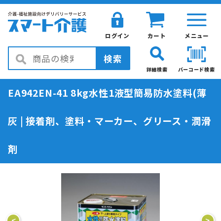
ログイン
カート
メニュー
検索
詳細検索
バーコード検索
EA942EN-41 8kg水性1液型簡易防水塗料(薄
灰 | 接着剤、塗料・マーカー、グリース・潤滑
剤
<
>