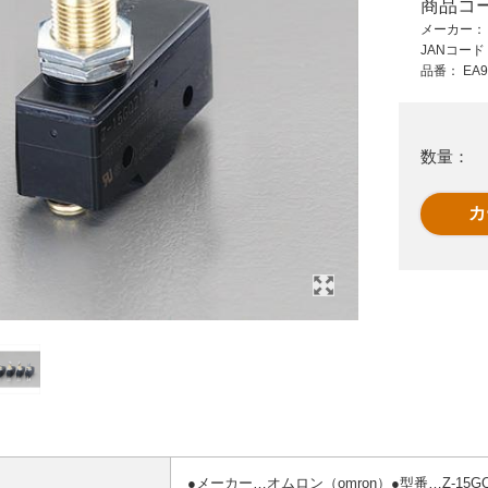
商品コ
765 円 (税抜)
1,110 円 (税抜)
メーカー
841 円 (税込)
1,221 円 (税込)
JANコー
品番：
EA9
50x60x65mm取付金
125V/6A単極双投ト
用
具(ボタン･スイッチ
グルスイッチ(レバー
用)
lock
数量：
●メーカー…オムロン（omron）●型番…Z-15