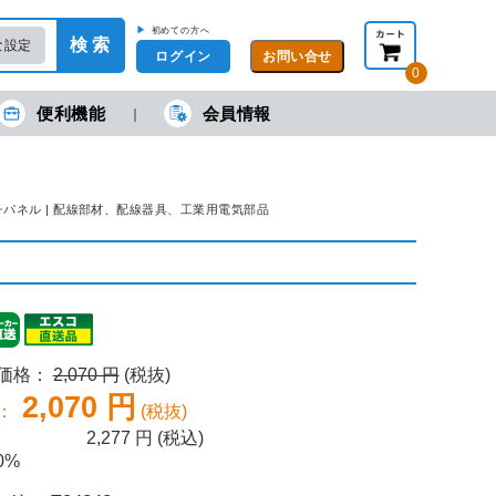
▶
初めての方へ
検 索
な設定
ログイン
0
便利機能
会員情報
現在の金額合計：
円
円
(税抜)
(税込)
カートを見る・注文する
スイッチパネル | 配線部材、配線器具、工業用電気部品
売価格：
2,070 円
(税抜)
2,070 円
：
(税抜)
2,277
円 (税込)
0%