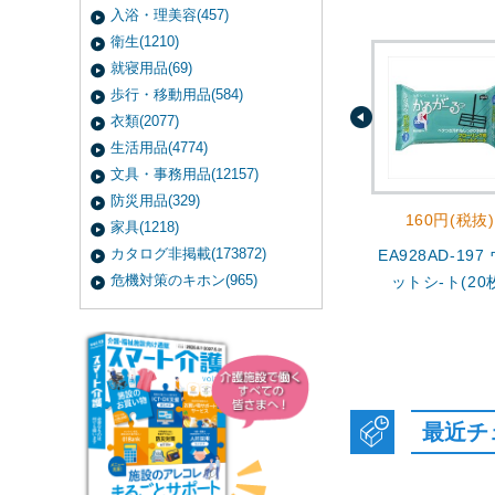
入浴・理美容(457)
衛生(1210)
就寝用品(69)
歩行・移動用品(584)
衣類(2077)
生活用品(4774)
文具・事務用品(12157)
防災用品(329)
160円(税抜)
家具(1218)
カタログ非掲載(173872)
EA928AD-197
危機対策のキホン(965)
ットシ-ト(20
最近チ