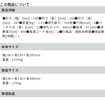
この商品について
商品詳細
●外寸（幅）[mm]：180●外寸（奥）[mm]：330●外寸（高）
[mm]：287●質量[kg]：14.1●穿孔能力：550枚●穴径[mm]：6●パ
ンチ寸法（奥）[mm]：12●穿孔ピッチ：80ｍｍ●電源：AC100V●消
費電力[W]：400●電源コード長[m]：2●付属品：取扱説明書●保証期
間[年間]：1
本体サイズ
幅180×奥330×高287mm
重量：13500g
個装サイズ
幅340×奥328×高409mm
重量：2700g
環境配慮