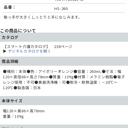
品番：
HS-260
取っ手が大きくしっとりと手になじみます。
この商品について
カタログ
【スマート介護カタログ】 238ページ
▶
デジタルカタログを開く
商品詳細
●種別：本体●色：アイボリーオレンジ●容量：260mL●寸法：幅
120×直径86×高さ78mm●質量：109g●材質：メラミン樹脂●電子
レンジ使用：不可●食器洗浄機：可●耐冷・耐熱温度：－20℃～
120℃●製造国：日本
本体サイズ
幅120×奥86×高78mm
重量：109g