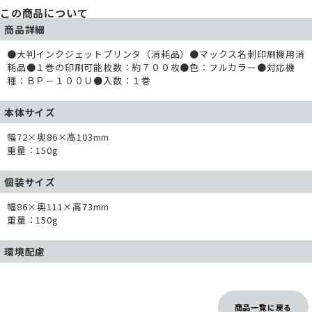
この商品について
商品詳細
●大判インクジェットプリンタ（消耗品）●マックス名刺印刷機用消
耗品●１巻の印刷可能枚数：約７００枚●色：フルカラー●対応機
種：ＢＰ－１００Ｕ●入数：１巻
本体サイズ
幅72×奥86×高103mm
重量：150g
個装サイズ
幅86×奥111×高73mm
重量：150g
環境配慮
商品一覧に戻る