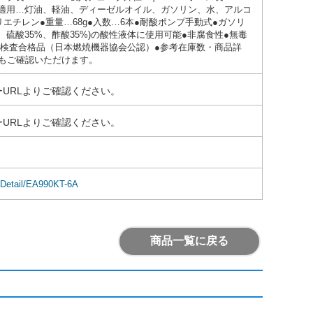
min●適用…灯油、軽油、ディーゼルオイル、ガソリン、水、アルコ
エチレン●重量…68g●入数…6本●耐酸ポンプ手動式●ガソリ
、硫酸35%、酢酸35%)の酸性液体に使用可能●非腐食性●無毒
037 検査合格品（日本燃焼機器協会公認）●参考在庫数・商品詳
もご確認いただけます。
URLよりご確認ください。
URLよりご確認ください。
mDetail/EA990KT-6A
商品一覧に戻る