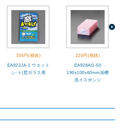
335円(税抜)
220円(税抜)
3
EA922JA-1 ウエット
EA928AG-50
4.0
シ-ト(窓ガラス用
190x100x60mm浴槽
洗
洗イスポンジ