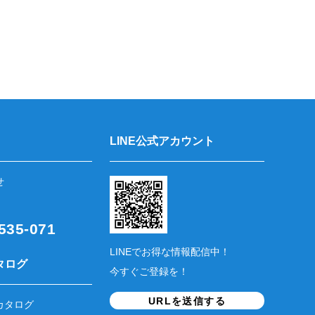
LINE公式アカウント
せ
35-071
LINEでお得な情報配信中！
タログ
今すぐご登録を！
URLを送信する
カタログ