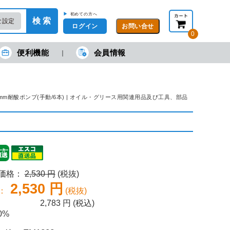
▶
初めての方へ
検 索
な設定
ログイン
0
便利機能
会員情報
現在の金額合計：
円
円
(税抜)
(税込)
カートを見る・注文する
0mm耐酸ポンプ(手動/6本) | オイル・グリース用関連用品及び工具、部品
売価格：
2,530 円
(税抜)
2,530 円
：
(税抜)
2,783
円 (税込)
0%