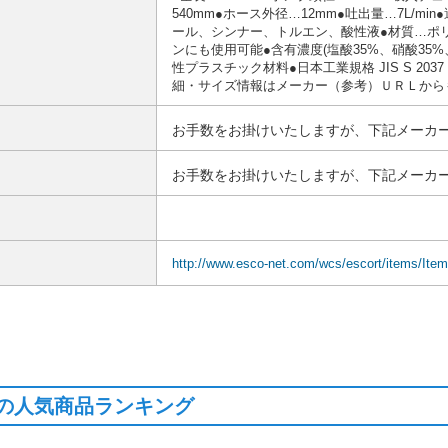
540mm●ホース外径…12mm●吐出量…7L/
ール、シンナー、トルエン、酸性液●材質…ポリ
ンにも使用可能●含有濃度(塩酸35%、硝酸35%
性プラスチック材料●日本工業規格 JIS S 2
細・サイズ情報はメーカー（参考）ＵＲＬから
お手数をお掛けいたしますが、下記メーカー
お手数をお掛けいたしますが、下記メーカー
http://www.esco-net.com/wcs/escort/items/Ite
の人気商品ランキング