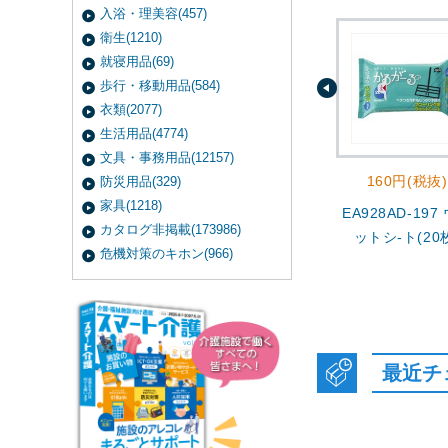
入浴・理美容(457)
衛生(1210)
就寝用品(69)
歩行・移動用品(584)
衣類(2077)
生活用品(4774)
文具・事務用品(12157)
160円(税抜)
防災用品(329)
家具(1218)
EA928AD-197
カタログ非掲載(173986)
ットシ-ト(20
危機対策のキホン(966)
最近チ