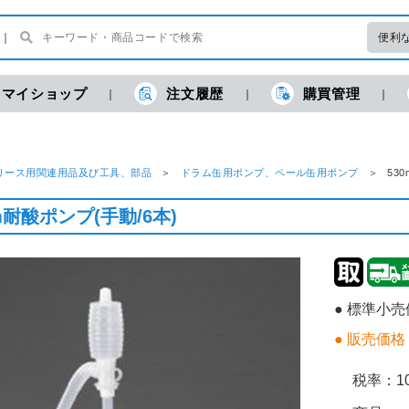
便利
マイショップ
注文履歴
購買管理
リース用関連用品及び工具、部品
ドラム缶用ポンプ、ペール缶用ポンプ
53
m耐酸ポンプ(手動/6本)
● 標準小
● 販売価格
税率：
1