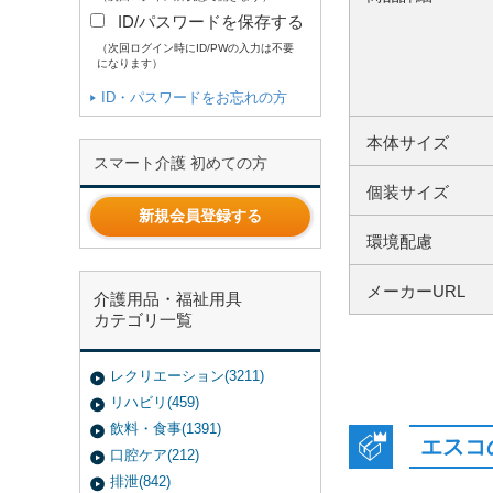
ID/パスワードを保存する
（次回ログイン時にID/PWの入力は不要
になります）
ID・パスワードをお忘れの方
本体サイズ
スマート介護 初めての方
個装サイズ
新規会員登録する
環境配慮
メーカーURL
介護用品・福祉用具
カテゴリ一覧
レクリエーション(3211)
リハビリ(459)
飲料・食事(1391)
エスコ
口腔ケア(212)
排泄(842)