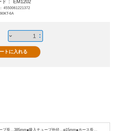
ード：
EM1202
1,110 円 (税抜)
22,700 円 (税抜)
655
ド：
4550061221372
1,221 円 (税込)
24,970 円 (税込)
720
90KT-6A
φ9.8x1000mm[EA991CR-
NPT3/4 手動ガンノ
[EA
10用]ナイロンホース
ズル(オートストッ
用]Φ33
プ)
交換
ューブ長…385mm●吸入チューブ外径…φ15mm●ホース長…