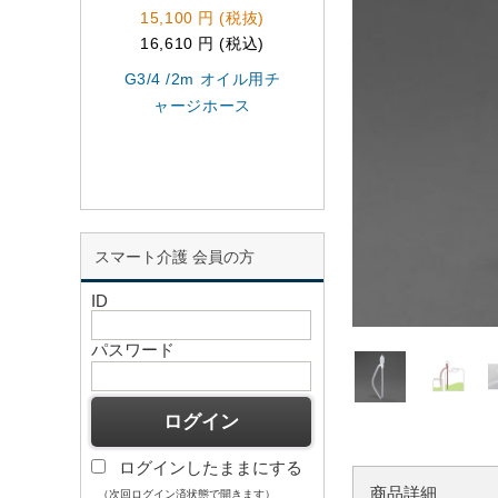
15,100 円 (税抜)
1,350 円 (税抜)
16,610 円 (税込)
1,485 円 (税込)
G3/4 /2m オイル用チ
φ8.0x1500mm[EA9
ャージホース
10用]シリコンホー
スマート介護 会員の方
ID
パスワード
ログインしたままにする
商品詳細
（次回ログイン済状態で開きます）