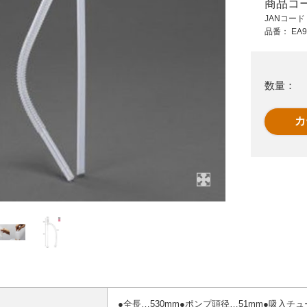
商品コ
2,240 円 (税抜)
25,300 円 (税抜)
JANコー
2,464 円 (税込)
27,830 円 (税込)
品番：
EA9
91CR-
EA990KT-16
ドラム缶用オイルポ
ス
1150mm 耐酸ポンプ
ンプ(手押し式)
(手動/1本)
数量：
●全長…530mm●ポンプ頭径…51mm●吸入チ