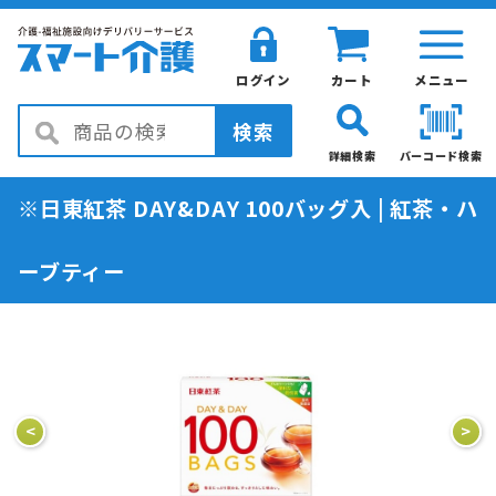
ログイン
カート
メニュー
検索
詳細検索
バーコード検索
※日東紅茶 DAY&DAY 100バッグ入 | 紅茶・ハ
ーブティー
<
>