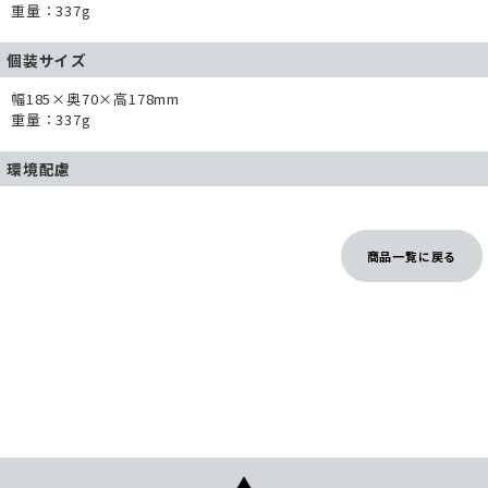
重量：337g
個装サイズ
幅185×奥70×高178mm
重量：337g
環境配慮
商品一覧に戻る