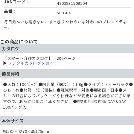
JANコード：
4902831508204
品番：
508204
毎日飲んでも飽きない、すっきりやわらかな味わいのブレンドティ
ー。
この商品について
カタログ
【スマート介護カタログ】 200ページ
▶
デジタルカタログを開く
商品詳細
●入数：100ﾊﾞｯｸﾞ●内容量（個装）：1.8g●タイプ：ティーバッグ●
ひも：有●材質：紙（個装）●軽減税率：対象●製造国：日本●メー
カーの都合によりパッケージや仕様などが変更になる場合がございま
すので、あらかじめご了承ください。●#検索#日東紅茶 DAY&DAY
100バッグ入
本体サイズ
幅185×奥70×高178mm