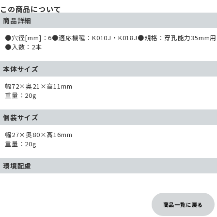
この商品について
商品詳細
●穴径[mm]：6●適応機種：K010J・K018J●規格：穿孔能力35mm用
●入数：2本
本体サイズ
幅72×奥21×高11mm
重量：20g
個装サイズ
幅27×奥80×高16mm
重量：20g
環境配慮
商品一覧に戻る