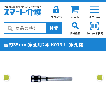
ログイン
カート
メニュー
検索
詳細検索
バーコード検索
替刃35mm穿孔用2本 K013J | 穿孔機