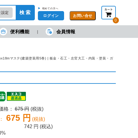
▶
初めての方へ
検 索
な設定
ログイン
0
便利機能
会員情報
現在の金額合計：
円
円
(税抜)
(税込)
カートを見る・注文する
24mmx18mマステ(建築塗装用5巻) | 板金・石工・左官大工・内装・塗装・ガ
売価格：
675 円
(税抜)
675 円
：
(税抜)
742
円 (税込)
0%