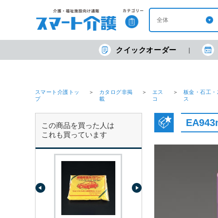
クイックオーダー
スマート介護トッ
カタログ非掲
エス
板金・石工・
プ
載
コ
ス
EA94
この商品を買った人は
これも買っています