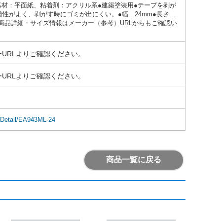
質…基材：平面紙、粘着剤：アクリル系●建築塗装用●テープを剥が
性がよく、剥がす時にゴミが出にくい。●幅…24mm●長さ…
庫数・商品詳細・サイズ情報はメーカー（参考）URLからもご確認い
URLよりご確認ください。
URLよりご確認ください。
mDetail/EA943ML-24
商品一覧に戻る