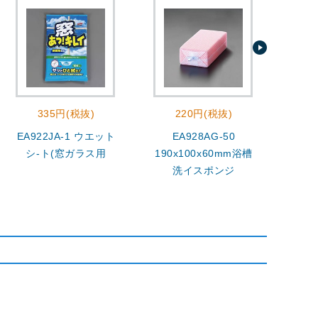
335円(税抜)
220円(税抜)
3
EA922JA-1 ウエット
EA928AG-50
4.0
シ-ト(窓ガラス用
190x100x60mm浴槽
洗
洗イスポンジ