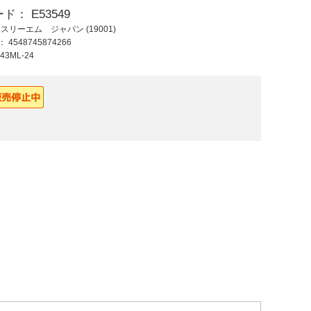
ード：
E53549
765 円 (税抜)
1,070 円 (税抜)
1,34
：
スリーエム ジャパン (19001)
841 円 (税込)
1,177 円 (税込)
1,47
ド：
4548745874266
43ML-24
EA943MH-18 18mm
30mmx18m マスキ
EA944
ガラスサッシ用マス
ングテープ(車輌用 4
自動車
キング
巻)