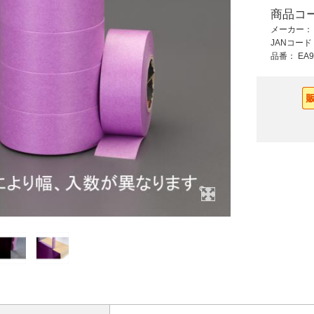
商品コ
1,210 円 (税抜)
3,880 円 (税抜)
メーカー
1,331 円 (税込)
4,268 円 (税込)
JANコー
品番：
EA9
m
EA944ML-75
EA911BA-11
ス
100mmx25m養生テ-
900x100m養生シー
プ(クリア)
ト(2本)