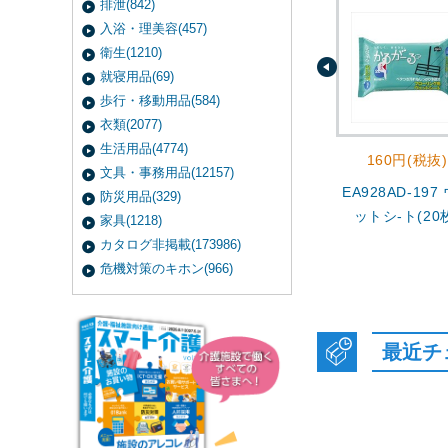
排泄(842)
入浴・理美容(457)
衛生(1210)
就寝用品(69)
歩行・移動用品(584)
衣類(2077)
生活用品(4774)
160円(税抜)
文具・事務用品(12157)
EA928AD-197
防災用品(329)
ットシ-ト(20
家具(1218)
カタログ非掲載(173986)
危機対策のキホン(966)
最近チ