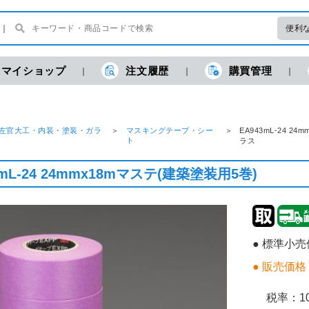
便利
マイショップ
注文履歴
購買管理
左官大工・内装・塗装・ガラ
マスキングテープ・シー
EA943mL-24 
ト
ラス
3mL-24 24mmx18mマステ(建築塗装用5巻)
● 標準小
● 販売価格
税率：
1