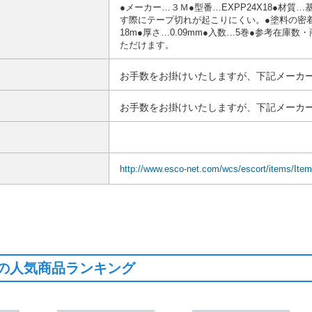
●メーカー…３Ｍ●型番…EXPP24X18●材
す際にテープ切れが起こりにくい。●塗料の密着
18m●厚さ…0.09mm●入数…5巻●参考在
ただけます。
お手数をお掛けいたしますが、下記メーカー
お手数をお掛けいたしますが、下記メーカー
http://www.esco-net.com/wcs/escort/items/Ite
の人気商品ランキング