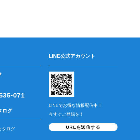
LINE公式アカウント
せ
35-071
LINEでお得な情報配信中！
タログ
今すぐご登録を！
URLを送信する
カタログ