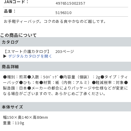
JANコード：
4976515002357
品番：
5196310
お手軽ティーバッグ。コクのある爽やかなのど越しです。
この商品について
カタログ
【スマート介護カタログ】 203ページ
▶
デジタルカタログを開く
商品詳細
●種別：煎茶●入数：50ﾊﾞｯｸﾞ●内容量（個装）：2g●タイプ：ティ
ーバッグ●ひも：有●材質：紙（内側：アルミ）●軽減税率：対象●
製造国：日本●メーカーの都合によりパッケージや仕様などが変更に
なる場合がございますので、あらかじめご了承ください。
本体サイズ
幅150×奥140×高80mm
重量：110g